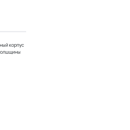
рный корпус
 толшщины