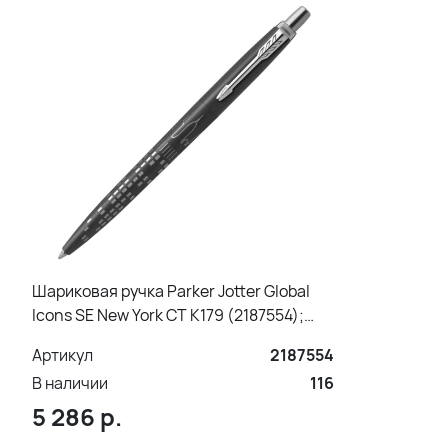
Шариковая ручка Parker Jotter Global
Icons SE New York CT K179 (2187554);
черная в подарочной коробке
Артикул
2187554
В наличии
116
5 286
р.