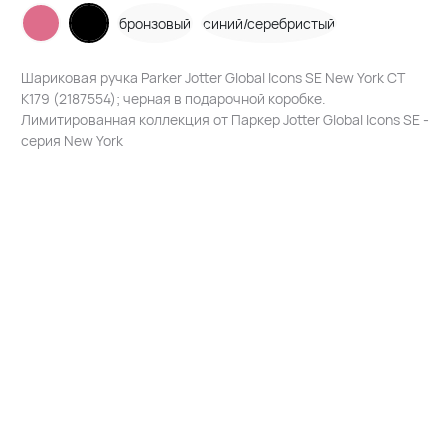
бронзовый
синий/серебристый
Шариковая ручка Parker Jotter Global Icons SE New York CT
K179 (2187554); черная в подарочной коробке.
Лимитированная коллекция от Паркер Jotter Global Icons SE -
серия New York