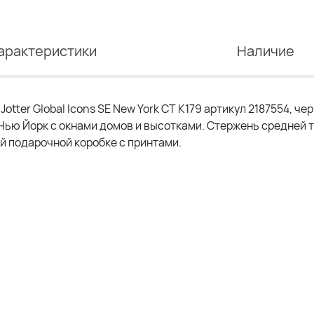
арактеристики
Наличие
tter Global Icons SE New York CT K179 артикул 2187554, че
 Нью Йорк с окнами домов и высотками. Стержень средней
й подарочной коробке с принтами.