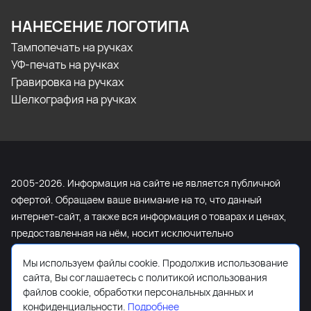
НАНЕСЕНИЕ ЛОГОТИПА
Тампопечать на ручках
УФ-печать на ручках
Гравировка на ручках
Шелкография на ручках
2005-2026. Информация на сайте не является публичной
офертой. Обращаем ваше внимание на то, что данный
интернет-сайт, а также вся информация о товарах и ценах,
предоставленная на нём, носит исключительно
информационный характер и ни при каких условиях не
Мы используем файлы cookie. Продолжив использование
является публичной офертой, определяемой положениями
сайта, Вы соглашаетесь с политикой использования
Статьи 437 Гражданского кодекса Российской Федерации.
файлов cookie, обработки персональных данных и
Для получения подробной информации о наличии и
конфиденциальности.
Подробнее