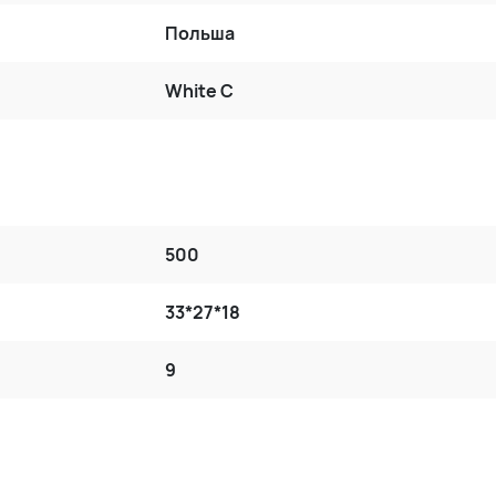
Польша
White C
500
33*27*18
9