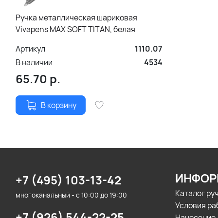
Ручка металлическая шариковая
Vivapens MAX SOFT TITAN, белая
Артикул
1110.07
В наличии
4534
65.70
р.
В корзину
ИНФОР
+7 (495) 103-13-42
Каталог ру
многоканальный - с 10:00 до 19:00
Условия ра
+7 (926) 544-22-25
Нанесение 