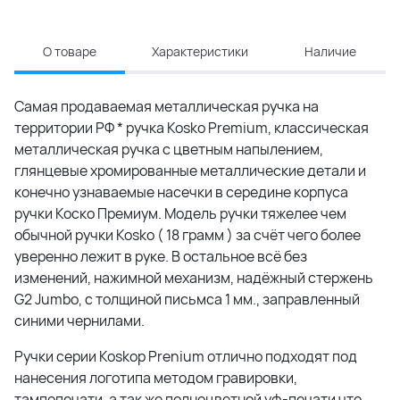
О товаре
Характеристики
Наличие
Самая продаваемая металлическая ручка на
территории РФ * ручка Kosko Premium, классическая
металлическая ручка с цветным напылением,
глянцевые хромированные металлические детали и
конечно узнаваемые насечки в середине корпуса
ручки Коско Премиум. Модель ручки тяжелее чем
обычной ручки Kosko ( 18 грамм ) за счёт чего более
уверенно лежит в руке. В остальное всё без
изменений, нажимной механизм, надёжный стержень
G2 Jumbo, с толщиной письмса 1 мм., заправленный
синими чернилами.
Ручки серии Koskop Prenium отлично подходят под
нанесения логотипа методом гравировки,
тампопечати, а так же полноцветной уф-печати что